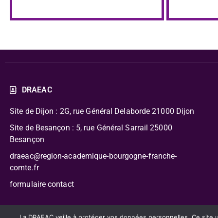
DRAEAC
Site de Dijon : 2G, rue Général Delaborde
21000 Dijon
Site de Besançon : 5, rue Général Sarrail 25000
Besançon
draeac@region-academique-bourgogne-franche-
comte.fr
formulaire contact
CC-BY-NC-SA – Délégation Régionale Académique à l’Édu
La DRAEAC veille à protéger vos données personnelles. Ce site uti