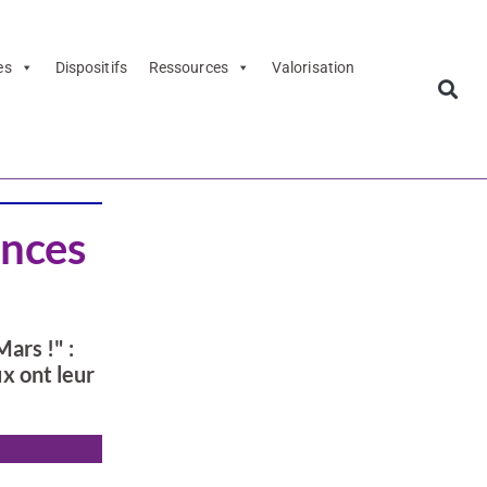
es
Dispositifs
Ressources
Valorisation
ences
ars !" :
x ont leur