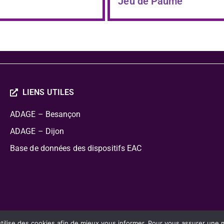
Jeu de Paume
LIENS UTILES
ADAGE – Besançon
ADAGE – Dijon
Base de données des dispositifs EAC
cation Artistique Culturelle
lise des cookies afin de mieux vous informer. Pour vous assurer une mei