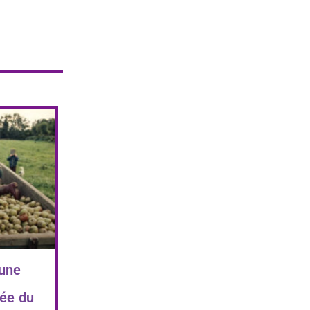
 une
ée du