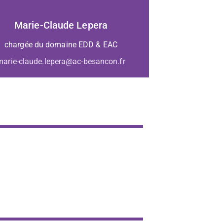
Marie-Claude Lepera
chargée du domaine EDD & EAC
marie-claude.lepera@ac-besancon.fr