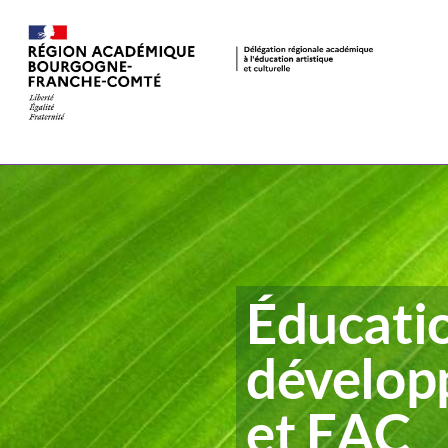
Éducati
dévelop
et EAC