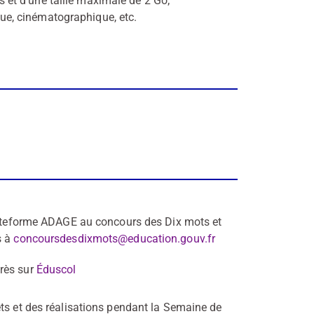
s et d’une taille maximale de 2 Go;
que, cinématographique, etc.
lateforme ADAGE au concours des Dix mots et
s à
concoursdesdixmots@education.gouv.fr
rès sur
Éduscol
ets et des réalisations pendant la Semaine de