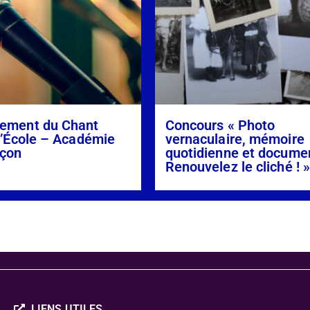
ement du Chant
Concours « Photo
l’École – Académie
vernaculaire, mémoire
çon
quotidienne et docume
Renouvelez le cliché ! 
LIENS UTILES