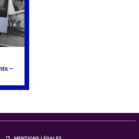
nts –
»
MENTIONS LÉGALES