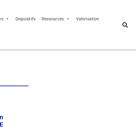
es
Dispositifs
Ressources
Valorisation
es dix mots
on
GE