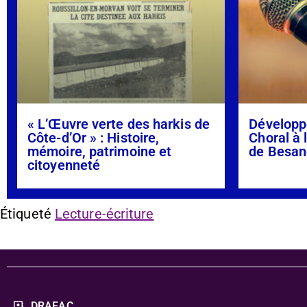
« L’Œuvre verte des harkis de
Développ
Côte-d’Or » : Histoire,
Choral à 
mémoire, patrimoine et
de Besan
citoyenneté
Étiqueté
Lecture-écriture
DRAEAC