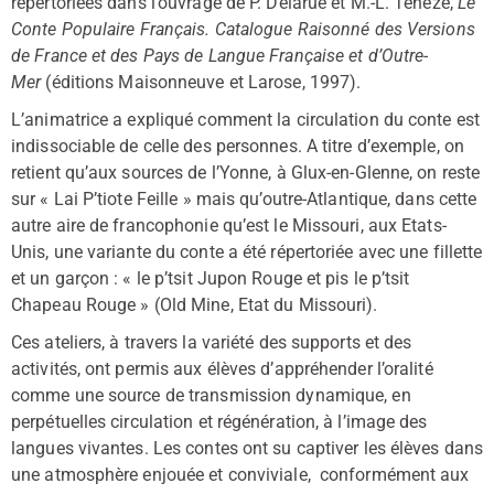
répertoriées dans l’ouvrage de P. Delarue et M.-L. Tenèze,
Le
Conte Populaire Français. Catalogue Raisonné des Versions
de France et des Pays de Langue Française et d’Outre-
Mer
(éditions Maisonneuve et Larose, 1997).
L’animatrice a expliqué comment la circulation du conte est
indissociable de celle des personnes. A titre d’exemple, on
retient qu’aux sources de l’Yonne, à Glux-en-Glenne, on reste
sur « Lai P’tiote Feille » mais qu’outre-Atlantique, dans cette
autre aire de francophonie qu’est le Missouri, aux Etats-
Unis, une variante du conte a été répertoriée avec une fillette
et un garçon : « le p’tsit Jupon Rouge et pis le p’tsit
Chapeau Rouge » (Old Mine, Etat du Missouri).
Ces ateliers, à travers la variété des supports et des
activités, ont permis aux élèves d’appréhender l’oralité
comme une source de transmission dynamique, en
perpétuelles circulation et régénération, à l’image des
langues vivantes. Les contes ont su captiver les élèves dans
une atmosphère enjouée et conviviale, conformément aux