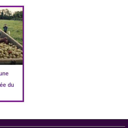
 une
ée du