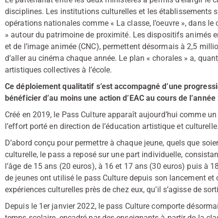
disciplines. Les institutions culturelles et les établissements
opérations nationales comme « La classe, l’oeuvre », dans le
» autour du patrimoine de proximité. Les dispositifs animés e
et de l’image animée (CNC), permettent désormais à 2,5 million
d’aller au cinéma chaque année. Le plan « chorales » a, quant 
artistiques collectives à l’école.
Ce déploiement qualitatif s’est accompagné d’une progressi
bénéficier d’au moins une action d’EAC au cours de l’année
Créé en 2019, le Pass Culture apparaît aujourd’hui comme un
l’effort porté en direction de l’éducation artistique et culturelle
D’abord conçu pour permettre à chaque jeune, quels que soie
culturelle, le pass a reposé sur une part individuelle, consist
l’âge de 15 ans (20 euros), à 16 et 17 ans (30 euros) puis à 18
de jeunes ont utilisé le pass Culture depuis son lancement et on
expériences culturelles près de chez eux, qu’il s’agisse de sort
Depuis le 1er janvier 2022, le pass Culture comporte désormais
temps scolaire, encadré par des enseignants à partir de la cla