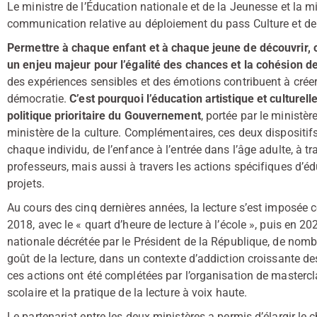
Le ministre de l’Éducation nationale et de la Jeunesse et la mi
communication relative au déploiement du pass Culture et de la
Permettre à chaque enfant et à chaque jeune de découvrir, con
un enjeu majeur pour l’égalité des chances et la cohésion d
des expériences sensibles et des émotions contribuent à crée
démocratie.
C’est pourquoi l’éducation artistique et culturell
politique prioritaire du Gouvernement
, portée par le ministèr
ministère de la culture. Complémentaires, ces deux disposit
chaque individu, de l’enfance à l’entrée dans l’âge adulte, à 
professeurs, mais aussi à travers les actions spécifiques d’é
projets.
Au cours des cinq dernières années, la lecture s’est imposée 
2018, avec le « quart d’heure de lecture à l’école », puis en 2
nationale décrétée par le Président de la République, de nom
goût de la lecture, dans un contexte d’addiction croissante 
ces actions ont été complétées par l’organisation de mastercl
scolaire et la pratique de la lecture à voix haute.
Le partenariat entre les deux ministères a permis d’élargir 