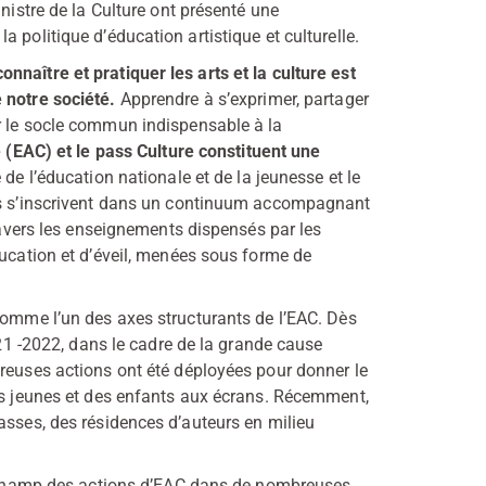
nistre de la Culture ont présenté une
 politique d’éducation artistique et culturelle.
naître et pratiquer les arts et la culture est
e notre société.
Apprendre à s’exprimer, partager
r le socle commun indispensable à la
e (EAC) et le pass Culture constituent une
e de l’éducation nationale et de la jeunesse et le
ifs s’inscrivent dans un continuum accompagnant
travers les enseignements dispensés par les
ducation et d’éveil, menées sous forme de
comme l’un des axes structurants de l’EAC. Dès
021 -2022, dans le cadre de la grande cause
breuses actions ont été déployées pour donner le
des jeunes et des enfants aux écrans. Récemment,
asses, des résidences d’auteurs en milieu
le champ des actions d’EAC dans de nombreuses