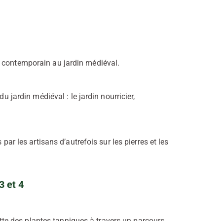
r contemporain au jardin médiéval.
u jardin médiéval : le jardin nourricier,
par les artisans d’autrefois sur les pierres et les
3 et 4
lette des plantes tanniques à travers un parcours