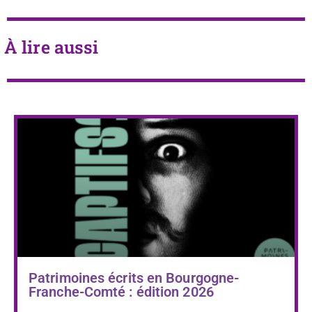
À lire aussi
Patrimoines écrits en Bourgogne-
Franche-Comté : édition 2026