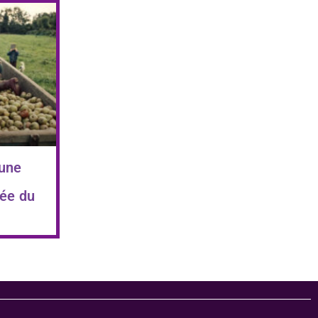
 une
ée du