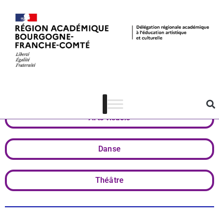
Actualités
Côte-d'Or
Arts visuels
Danse
Théâtre