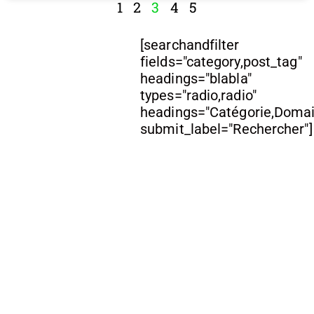
1
2
3
4
5
[searchandfilter
fields="category,post_tag"
headings="blabla"
types="radio,radio"
headings="Catégorie,Doma
submit_label="Rechercher"]