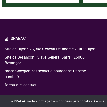
DRAEAC
Site de Dijon : 2G, rue Général Delaborde
21000 Dijon
Site de Besançon : 5, rue Général Sarrail 25000
Besançon
draeac@region-academique-bourgogne-franche-
comte.fr
formulaire contact
CC-BY-NC-SA – Délégation Régionale Académique à l’Édu
La DRAEAC veille à protéger vos données personnelles. Ce site uti