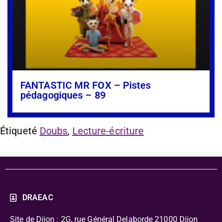
FANTASTIC MR FOX – Pistes
pédagogiques – 89
Étiqueté
Doubs
,
Lecture-écriture
DRAEAC
Site de Dijon : 2G, rue Général Delaborde
21000 Dijon