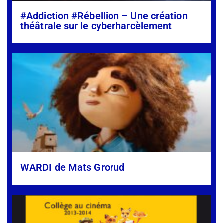
#Addiction #Rébellion – Une création
théâtrale sur le cyberharcèlement
WARDI de Mats Grorud