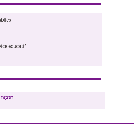
ublics
ice éducatif
ançon