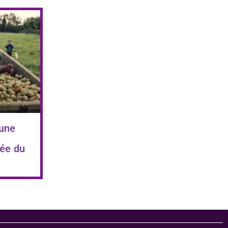
 une
ée du