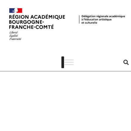
Dossier
artistique du
spectacle
J’achète donc
je suis