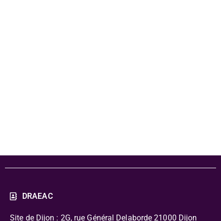
artistique du
spectacle
J’achète donc je
suis
DRAEAC
Site de Dijon : 2G, rue Général Delaborde
21000 Dijon