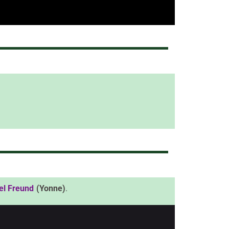
l Freund
(Yonne)
.