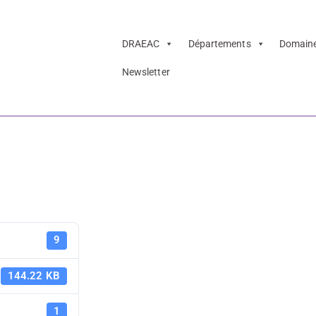
DRAEAC
Départements
Domain
Newsletter
’inscription
TGB - Fiche
9
144.22 KB
1