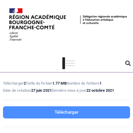
Sortir chez soi !
#7
Télécharger
2
Taille du fichier
1.77 MB
Nombre de fichiers
1
Date de création
27 juin 2021
Dernière mise à jour
22 octobre 2021
Télécharger