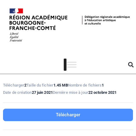
Sortir chez soi !
#6
Télécharger
2
Taille du fichier
1.45 MB
Nombre de fichiers
1
Date de création
27 juin 2021
Dernière mise à jour
22 octobre 2021
Télécharger