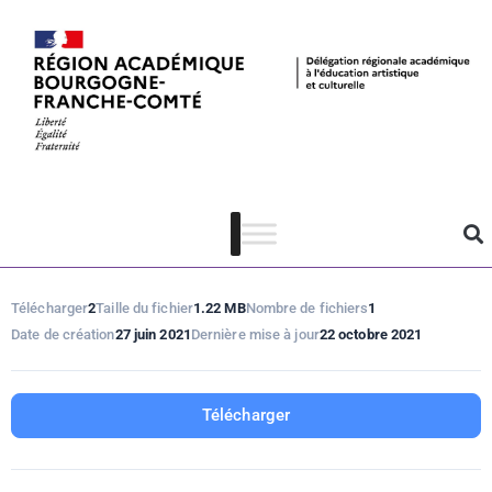
Sortir chez soi !
#5
Télécharger
2
Taille du fichier
1.22 MB
Nombre de fichiers
1
Date de création
27 juin 2021
Dernière mise à jour
22 octobre 2021
Télécharger