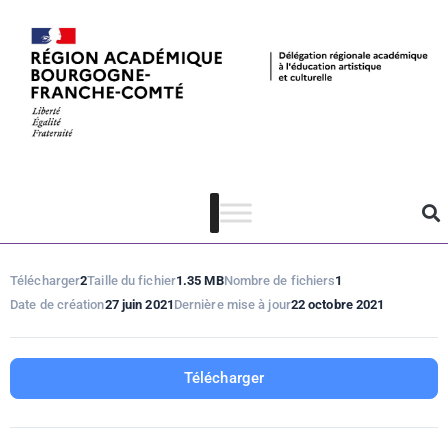
Sortir chez soi !
# 2
Télécharger
2
Taille du fichier
1.35 MB
Nombre de fichiers
1
Date de création
27 juin 2021
Dernière mise à jour
22 octobre 2021
Télécharger