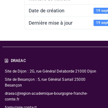
Date de création
19 sep
Dernière mise à jour
19 sep
DRAEAC
Site de Dijon : 2G, rue Général Delaborde
21000 Dijon
Site de Besançon : 5, rue Général Sarrail 25000
Besançon
draeac@region-academique-bourgogne-franche-
comte.fr
formulaire contact