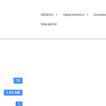
DRAEAC
Départements
Domain
Newsletter
 Public TGB 22-2
Saison Jeun
12
22-23
1.69 MB
1