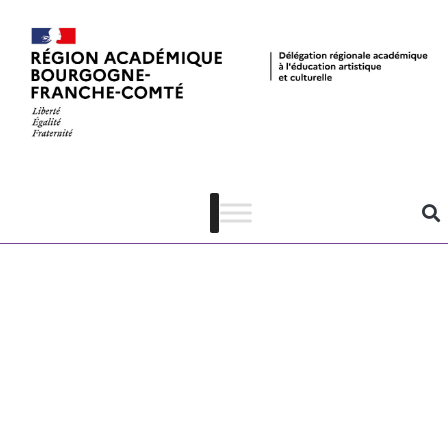
Routes des
mémoires en
BFC – Liste des
lieux
mémoriels