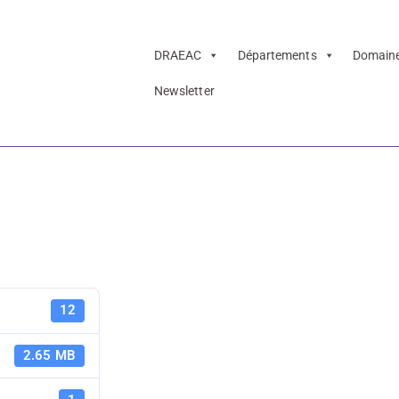
DRAEAC
Départements
Domain
Newsletter
ulture et arts – 
e
Résistance,
12
arts - diap
2.65 MB