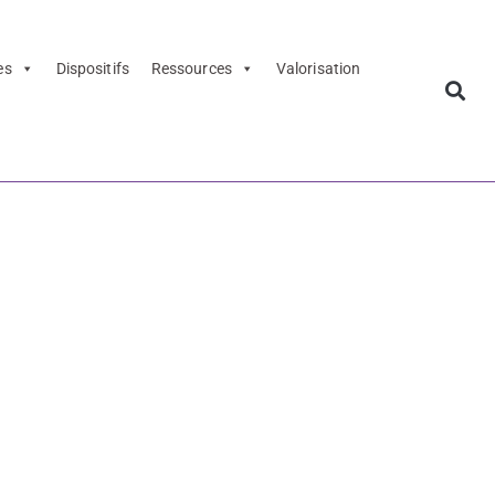
es
Dispositifs
Ressources
Valorisation
diaporama de
 culture et
orama de la