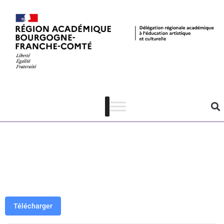
Résidences
d’auteurs –
Participants
21-22 et 22-23
Télécharger