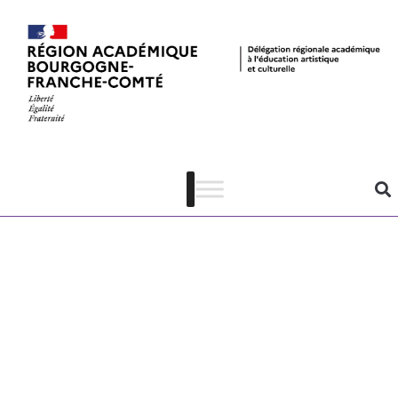
Remplis ta
bulle –
modalités de
participation
204