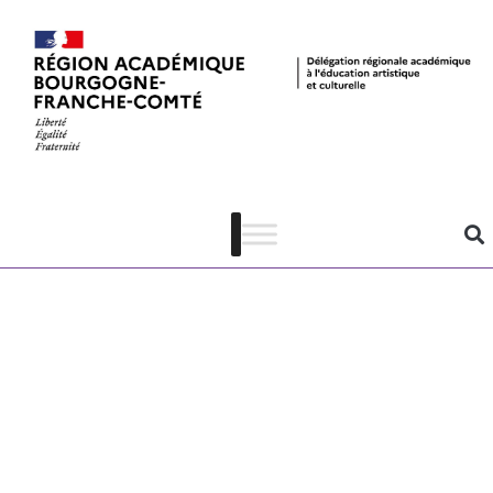
Proposition de
message
destiné aux
familles – pass
Culture