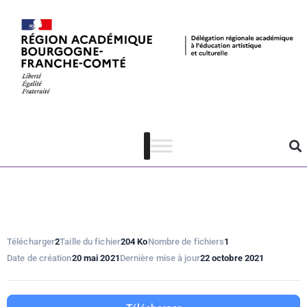
Présentation
du domaine
Architecture
Télécharger
2
Taille du fichier
204 Ko
Nombre de fichiers
1
Date de création
20 mai 2021
Dernière mise à jour
22 octobre 2021