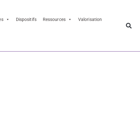
es
Dispositifs
Ressources
Valorisation
rels dans le
adémie de
n des