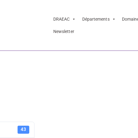
DRAEAC
Départements
Domain
Newsletter
des acteurs cultu
arts visuels – ac
Présentatio
43