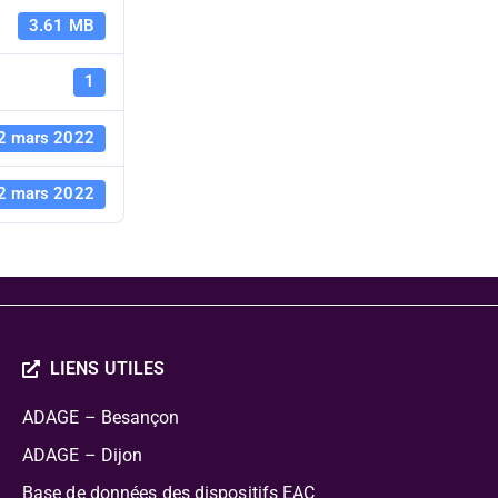
acteurs cult
3.61 MB
domaine des
1
2 mars 2022
- académie
2 mars 2022
LIENS UTILES
ADAGE – Besançon
ADAGE – Dijon
Base de données des dispositifs EAC