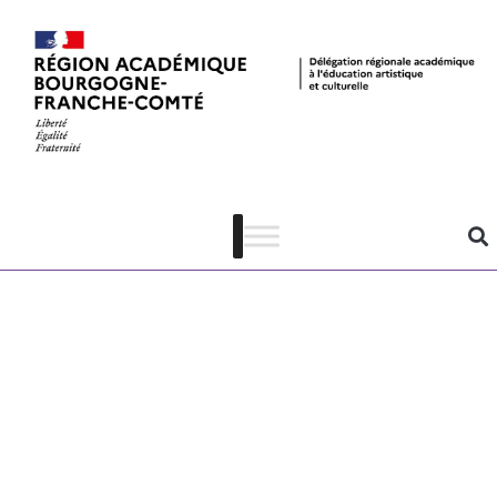
Petites Fugues
2025 –
Modalités de
participation –
Académie de