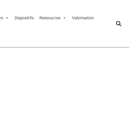
es
Dispositifs
Ressources
Valorisation
s culturels –
e - Annuaire
urels - 11