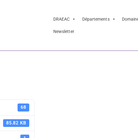
DRAEAC
Départements
Domain
Newsletter
– Annuaire acteur
024
Pass Cultur
68
acteurs cult
85.82 KB