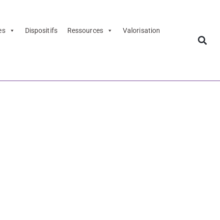
es
Dispositifs
Ressources
Valorisation
t Voix
- PREAC
 Voix