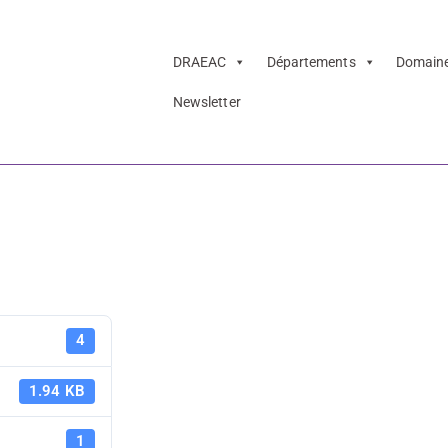
DRAEAC
Départements
Domain
Newsletter
 PREAC Musique e
PAF 21-22 
4
Musique et
1.94 KB
1