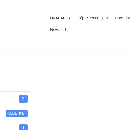
DRAEAC
Départements
Domain
Newsletter
 LAAC 21
PAF 21-22 
2
2.65 KB
1