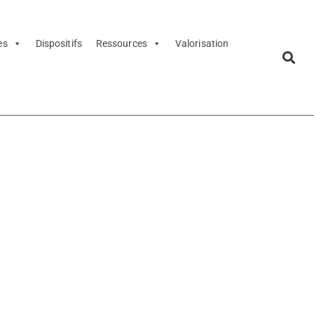
es
Dispositifs
Ressources
Valorisation
21
- Journée RC