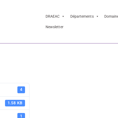
DRAEAC
Départements
Domain
Newsletter
Journée RC ESE 
PAF 21-22 
4
ESE 21
1.58 KB
1