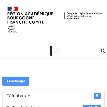
PAF 21-22 –
Films suédés
21
Télécharger
Télécharger
8