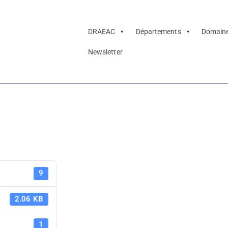
DRAEAC
Départements
Domain
Newsletter
crire à partir du
PAF 21-22 -
9
partir du p
2.06 KB
1