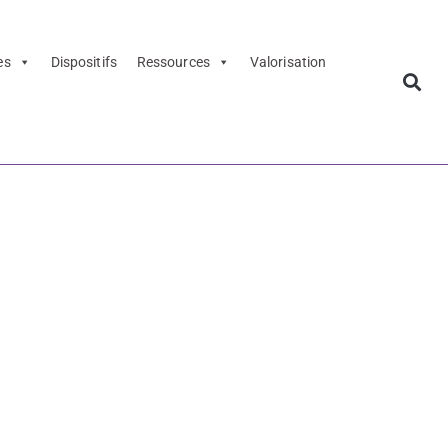
es
Dispositifs
Ressources
Valorisation
 patrimoine
 Écrire à
atrimoine