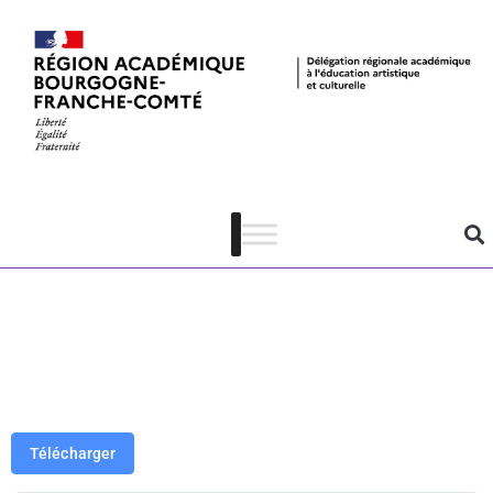
PAF 21-22 –
Collège au
cinéma 58 –
4e-3e
Télécharger