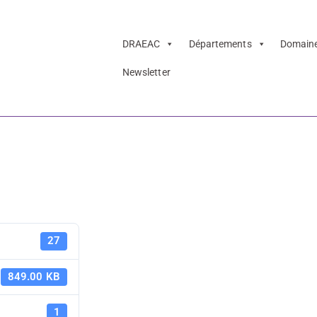
DRAEAC
Départements
Domain
Newsletter
 Dossier 58 et 8
PAAC 23-24
27
58 et 89
849.00 KB
1