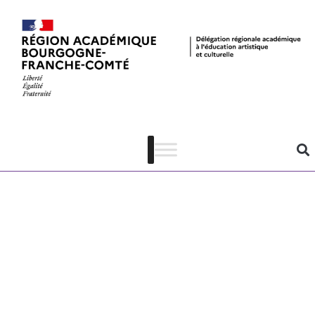
Ouverture
CHA –
procédures et
calendrier 24-
25