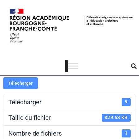
Néo-Hittites –
bibliographie
Télécharger
Télécharger
9
Taille du fichier
829.63 KB
Nombre de fichiers
1