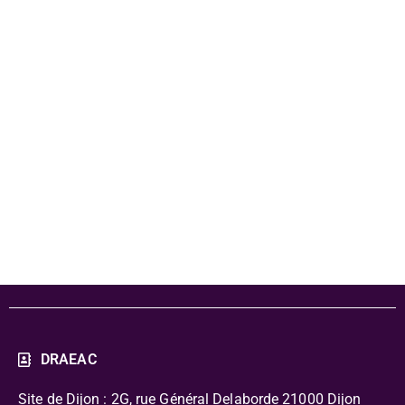
summer -
dossier
pédagogique -
PDF
DRAEAC
Site de Dijon : 2G, rue Général Delaborde
21000 Dijon