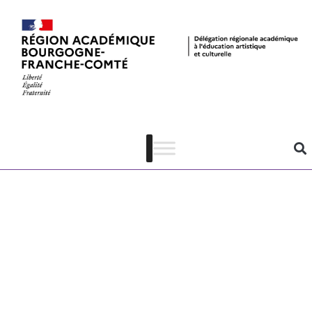
My soul
summer –
dossier
pédagogique –
PDF