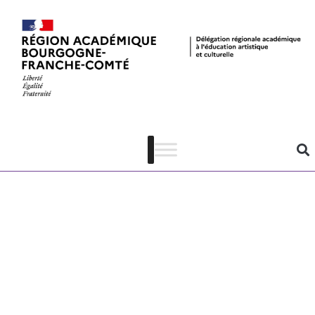
Musée de
Pontarlier –
Catalogue des
ateliers
pédagogiques