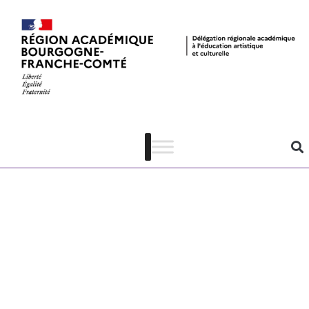
MPOB –
Compte-rendu
du projet de
l’école de
Braux