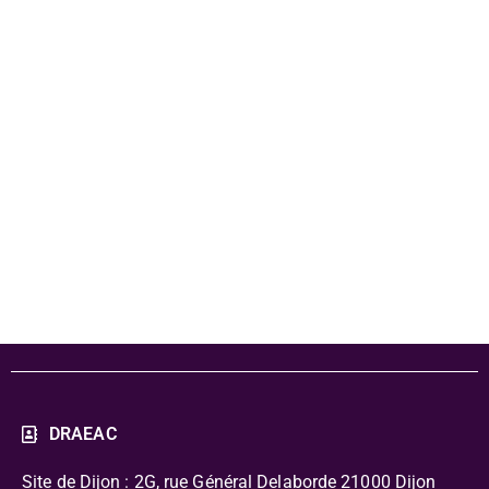
lettre de
mission
L'Échappée
littéraire
DRAEAC
Site de Dijon : 2G, rue Général Delaborde
21000 Dijon