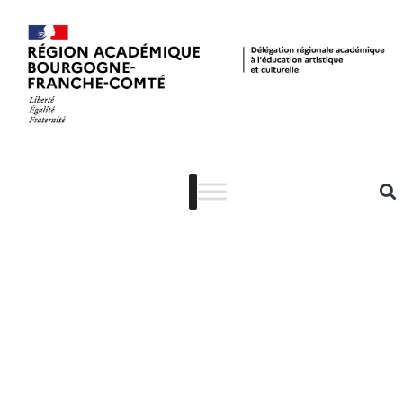
Modèle de
lettre de
mission
L’Échappée
littéraire