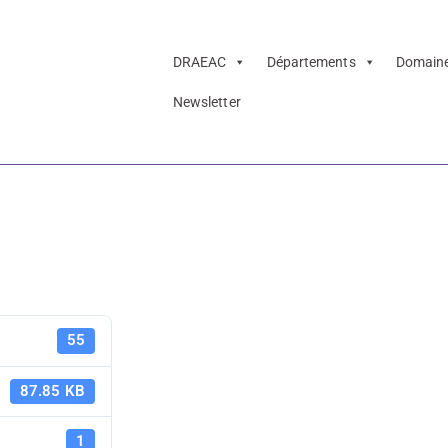
DRAEAC
Départements
Domain
Newsletter
nale Art visuels
Mission rég
55
visuels
87.85 KB
1