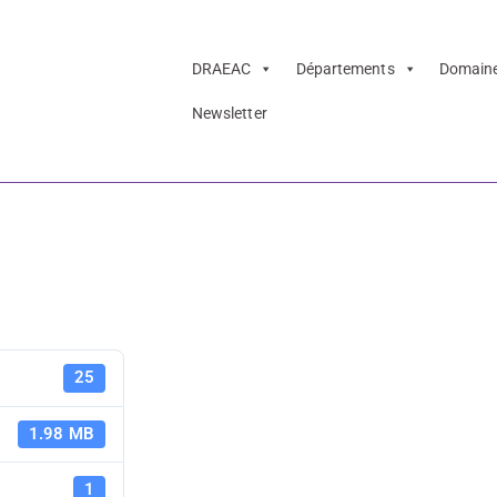
DRAEAC
Départements
Domain
Newsletter
 and Lobe
Livret Peac
25
1.98 MB
1