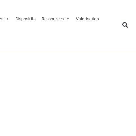
es
Dispositifs
Ressources
Valorisation
ls sur ADAGE
artenaires
ur ADAGE -