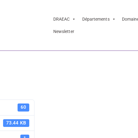
DRAEAC
Départements
Domain
Newsletter
rtenaires culture
2
Liste des p
60
culturels s
73.44 KB