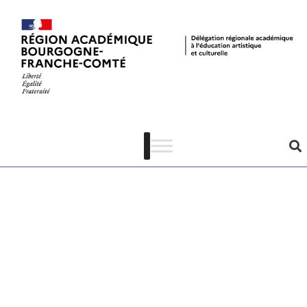
Levez les yeux
2022 –
Atheneum –
programme
complet