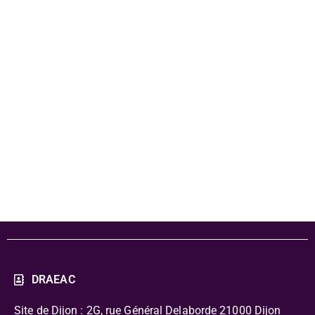
2022 -
Atheneum -
programme
complet
DRAEAC
Site de Dijon : 2G, rue Général Delaborde
21000 Dijon