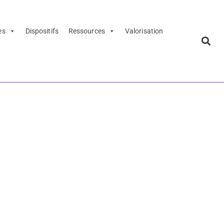
es
Dispositifs
Ressources
Valorisation
édagogique
uanes -
dagogique