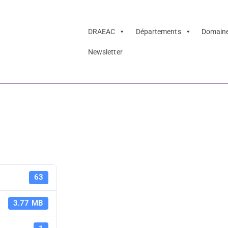
DRAEAC
Départements
Domain
Newsletter
anes – dossier p
Lettres séq
63
dossier pé
3.77 MB