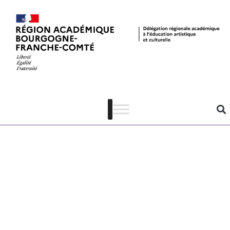
Le Dancing –
Programmation
23-24 –
Webinaire de
présentation