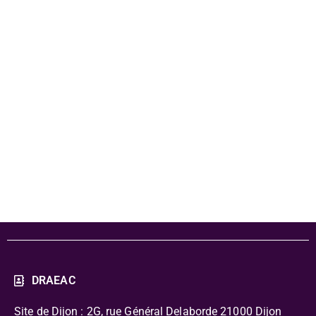
Programmation
23-24 -
Webinaire de
présentation
DRAEAC
Site de Dijon : 2G, rue Général Delaborde
21000 Dijon