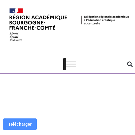
Le Dancing –
Lettre
d’informations
– janvier 2023
Télécharger